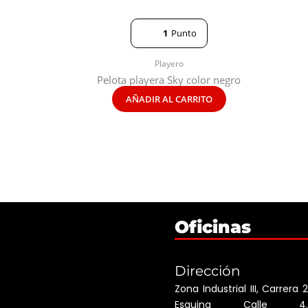
1
Punto
Playero
Pelota playera Sky color negro
AÑADIR AL CARRITO
Oficinas
Dirección
Zona Industrial III, Carrera 2
Esquina Calle 4.