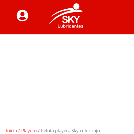
Ir
Pelota
al
playera
contenido
Sky
color
rojo
cantidad
Inicio
/
Playero
/ Pelota playera Sky color rojo