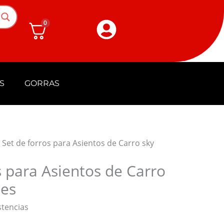
0
S
GORRAS
 Set de forros para Asientos de Carro sky
s para Asientos de Carro
tes
stencias