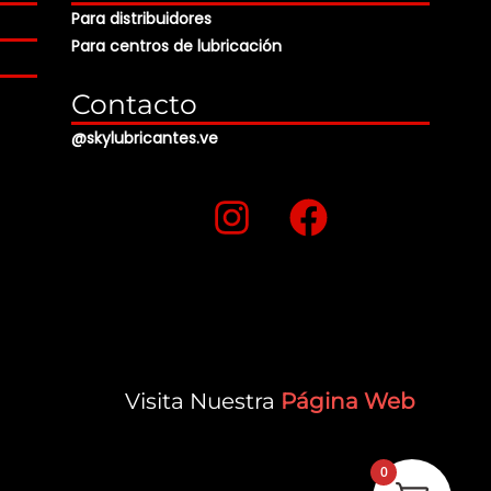
Para distribuidores
Para centros de lubricación
Contacto
@skylubricantes.ve
I
F
n
a
s
c
t
e
a
b
g
o
Visita Nuestra
Página Web
r
o
a
k
0